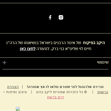
היקב בפיקוח
של איגוד הרבנים בישראל בנשיאותו של הרה״ג
חיים לוי שליט״א בני ברק. לתעודה
לחצו כאן
שימושי
חנות
החשבון שלי
מדיניות פרטיות
מכירת אלכוהול למי שטרם מלאו לו 18 אסורה!
|
הצהרת
נגישות
| © כל הזכויות שמורות ליקב בהט | עיצוב ופיתוח –
זזים ברשת