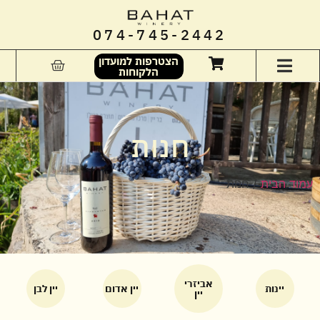
074-745-2442
הצטרפות למועדון
הלקוחות
חנות
עמוד הבית
/ חנות
אביזרי
יינות
יין אדום
יין לבן
יין