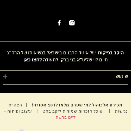
היקב בפיקוח
של איגוד הרבנים בישראל בנשיאותו של הרה״ג
חיים לוי שליט״א בני ברק. לתעודה
לחצו כאן
שימושי
חנות
החשבון שלי
מדיניות פרטיות
מכירת אלכוהול למי שטרם מלאו לו 18 אסורה!
|
הצהרת
נגישות
| © כל הזכויות שמורות ליקב בהט | עיצוב ופיתוח –
זזים ברשת