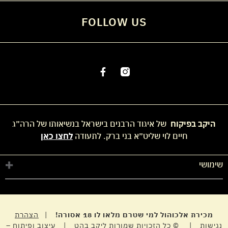
FOLLOW US
היקב בפיקוח
של איגוד הרבנים בישראל בנשיאותו של הרה״ג
חיים לוי שליט״א בני ברק. לתעודה
לחצו כאן
שימושי
חנות
החשבון שלי
מדיניות פרטיות
מכירת אלכוהול למי שטרם מלאו לו 18 אסורה!
|
הצהרת
נגישות
| © כל הזכויות שמורות ליקב בהט | עיצוב ופיתוח –