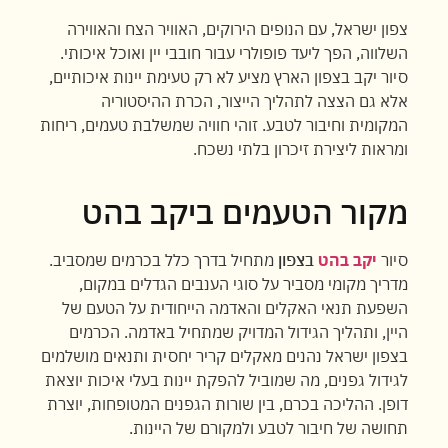
צפון ישראל, עם הנופים הירוקים, האוויר הצח והאווירה
השלווה, הפך ליעד פופולרי עבור חובבי יין ואוכל איכותי.
סיור יקב בצפון הארץ מציע לא רק טעימת יינות איכותיים,
אלא גם הצצה לתהליך הייצור, הכרת ההיסטוריה
המקומית וחיבור לטבע. זוהי חוויה שמשלבת טעמים, ריחות
ומראות ליצירת זיכרון בלתי נשכח.
מקור הטעמים ביקב בהט
סיור
יקב בהט
בצפון
מתחיל בדרך כלל בכרמים שמסביב.
מדריך מקומי מסביר על סוגי הענבים הגדלים במקום,
השפעת תנאי האקלים והאדמה הייחודית על הטעם של
היין, ותהליך הגידול המדויק שמתחיל באדמה. הכרמים
בצפון ישראל נהנים מאקלים קריר יחסית ותנאים מושלמים
לגידול גפנים, מה שמוביל להפקת יינות בעלי איכות יוצאת
דופן. ההליכה בכרם, בין שורות הגפנים המטופחות, יוצרת
תחושה של חיבור לטבע ולמקורם של היינות.