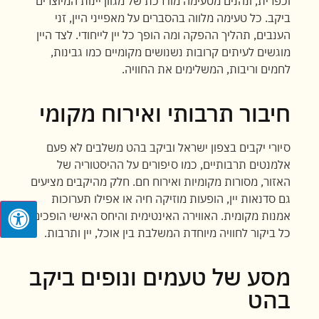
וכפרית, ונהנים מטעימה מודרכת של מגוון יינות המיוצרים
ביקב. כל טעימה מלווה בהסברים על מאפייני היין, זני
הענבים, תהליך ההפקה ומה הופך כל יין לייחודי. לצד היין
מוגשים לעיתים קרובות נשנושים מקומיים כמו גבינות,
לחמים וריבות, המשלימים את החוויה.
חיבור תרבותי ואירוח מקומי
סיורי יקבים בצפון ישראל וביקב בהט משלבים לא פעם
אלמנטים תרבותיים, כמו סיפורים על ההיסטוריה של
האזור, מסורות מקומיות ואירוח חם. חלק מהיקבים מציעים
גם סדנאות יין, הופעות מוזיקה חיה או אפילו תערוכות
אמנות מקומית. האווירה האינטימית והיחס האישי הופכים
כל ביקור לחוויה מיוחדת המשלבת בין אוכל, יין ותרבות.
מסע של טעמים ונופים ביקב
בהט