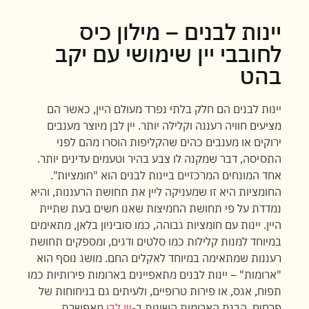
יינות לבנים – מילון כיס
לחובבי יין שימושי עם יקב
בהט
יינות לבנים הם חלק בלתי נפרד מעולם היין, כאשר הם
מציעים חוויה רעננה וקלילה יותר. יין לבן מיוצר מענבים
ירוקים או מענבים כהים שהקליפות הוסרו מהם לפני
התסיסה, דבר שמקנה לו צבע בהיר וטעמים עדינים יותר.
אחד המונחים המרכזיים ביינות לבנים הוא "חומציות".
החומציות היא זו שמעניקה ליין את תחושת הרעננות, והיא
נמדדת על פי תחושת החמיצות שאנו חשים בעת שתיית
היין. יינות עם חומציות גבוהה, כמו סוביניון בלאן, מתאימים
במיוחד למנות קלילות כמו סלטים ודגים, ומספקים תחושת
רעננות שמתאימה במיוחד לאקלים החם. מושג נוסף הוא
"ארומות" – יינות לבנים מתאפיינים בארומות פירותיות כמו
תפוח, אגס, או פירות טרופיים, ולעיתים גם בניחוחות של
פרחים. הבנת הארומות השונות ב-
יין לבן
מאפשרת