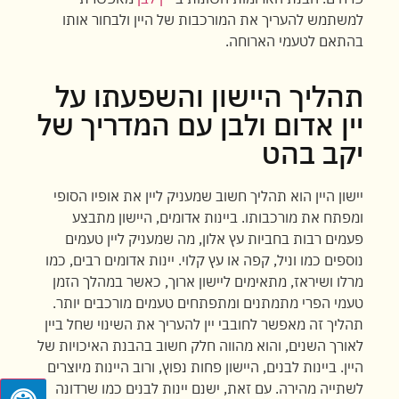
למשתמש להעריך את המורכבות של היין ולבחור אותו
בהתאם לטעמי הארוחה.
תהליך היישון והשפעתו על
יין אדום ולבן עם המדריך של
יקב בהט
יישון היין הוא תהליך חשוב שמעניק ליין את אופיו הסופי
ומפתח את מורכבותו. ביינות אדומים, היישון מתבצע
פעמים רבות בחביות עץ אלון, מה שמעניק ליין טעמים
נוספים כמו וניל, קפה או עץ קלוי. יינות אדומים רבים, כמו
מרלו ושיראז, מתאימים ליישון ארוך, כאשר במהלך הזמן
טעמי הפרי מתמתנים ומתפתחים טעמים מורכבים יותר.
תהליך זה מאפשר לחובבי יין להעריך את השינוי שחל ביין
לאורך השנים, והוא מהווה חלק חשוב בהבנת האיכויות של
היין. ביינות לבנים, היישון פחות נפוץ, ורוב היינות מיוצרים
לשתייה מהירה. עם זאת, ישנם יינות לבנים כמו שרדונה