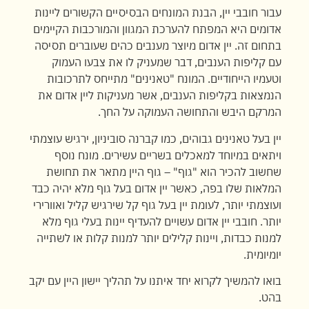
עבור חובבי יין, הבנת המונחים הבסיסיים הקשורים ליינות
אדומים היא המפתח להערכת המגוון והמורכבות הקיימים
בתחום זה. יין אדום מיוצר מענבים כהים שעוברים תסיסה
עם קליפות הענבים, דבר שמעניק לו את צבעו העמוק
וטעמיו הייחודיים. המונח "טאנינים" מתייחס לתרכובות
הנמצאות בקליפות הענבים, אשר מעניקות ליין אדום את
המרקם היבש והתחושה העמוקה על החך.
יין בעל טאנינים גבוהים, כמו קברנה סוביניון, ירגיש עוצמתי
ויתאים במיוחד למאכלים בשריים עשירים. מונח נוסף
שחשוב להכיר הוא "גוף" – גוף היין מתאר את תחושת
המלאות שלו בפה, כאשר יין אדום בעל גוף מלא יהיה כבד
ועוצמתי יותר, לעומת יין בעל גוף קל שירגיש קליל ואוורירי
יותר. חובבי יין אדום עשויים להעדיף יינות בעלי גוף מלא
למנות כבדות, ויינות קלילים יותר למנות קלות או לשתייה
יומיומית.
בואו להמשיך לקרוא יחד איתנו על תהליך יישון היין עם יקב
בהט.