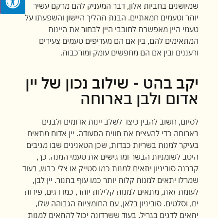
שמיושנים בחביות אלון, דבר המעניק להם מרקם עשיר
יותר וטעמים חמאתיים. הבנת תהליך היישון והשפעתו על
טעמי היין מאפשרת לחובבי היין לבחור את היינות
המתאימים להם, בין אם הם מעדיפים טעמים צעירים
ורעננים ובין אם הם מחפשים עומק ומורכבות.
יקב בהט - שילוב נכון של יין
אדום ולבן בארוחה
לסיום, חשוב להבין כיצד לשלב יינות אדומים ולבנים
בארוחה כדי להעצים את חווית הסעודה. יין אדום מתאים
בעיקר למנות בשריות כבדות, שכן הטאנינים שבו מגיבים
היטב לשומניות הבשר ומדגישים את טעמי המנה. כך,
קברנה סוביניון יתאים למנות כמו סטייק או צלי כבש, בעוד
שמרלו יתאים למנות קלות יותר כמו עוף בתנור. יין לבן,
לעומת זאת, מתאים למנות קלילות יותר, כמו דגים, פירות
ים, וסלטים. סוביניון בלאן, עם החומציות הגבוהה שלו,
יתאים לדגים בגריל, בעוד ששרדונה יכול להתאים למנות