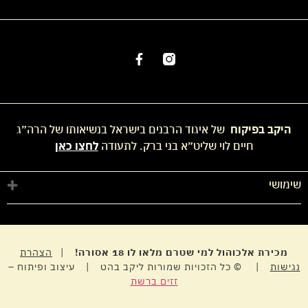
היקב בפיקוח
של איגוד הרבנים בישראל בנשיאותו של הרה״ג
חיים לוי שליט״א בני ברק. לתעודה
לחצו כאן
שימושי
חנות
החשבון שלי
מדיניות פרטיות
מכירת אלכוהול למי שטרם מלאו לו 18 אסורה!
|
הצהרת
נגישות
| © כל הזכויות שמורות ליקב בהט | עיצוב ופיתוח –
זזים ברשת