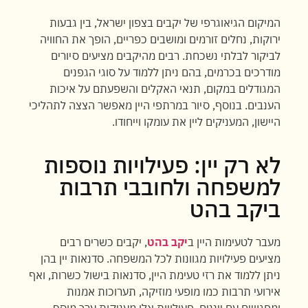
המיקום הגיאוגרפי של יקבים בצפון ישראל, בין גבעות
ירוקות, נחלים זורמים ומושבים כפריים, הופך את החוויה
לביקור לבלתי נשכחת. רבים מהיקבים מציעים סיורים
מודרכים בכרמים, בהם ניתן ללמוד על סוגי הגפנים
המגודלים במקום, תנאי האקלים והשפעתם על איכות
הענבים. בנוסף, סיור במרתפי היין מאפשר הצצה לתהליכי
היישון, המעניקים ליין את עומקו וייחודו.
לא רק יין: פעילויות נוספות
למשפחה ולחובבי תרבות
ביקב בהט
מעבר לטעימות היין ב
יקב בהט
, יקבים כשרים רבים
מציעים פעילויות מגוונות לכל המשפחה. סדנאות יין בהן
ניתן ללמוד את רזי טעימת היין, סדנאות בישול כשרות, ואף
אירועי תרבות כמו מופעי מוזיקה, תערוכות אמנות
ומפגשים עם ייננים. פעילויות אלו מעניקות ערך מוסף