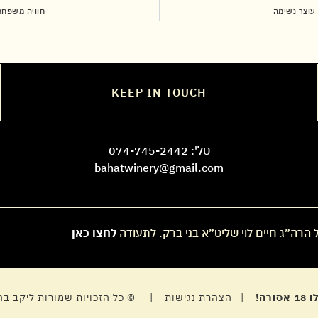
ף עוצר נשימה
חוויה משפחתי
KEEP IN TOUCH
טל':
074-745-2442
bahatwinery@gmail.com
 הרה״ג חיים לוי שליט״א בני ברק. לתעודה
לחצו כאן
ה!
|
הצהרת נגישות
| © כל הזכויות שמורות ליקב בה