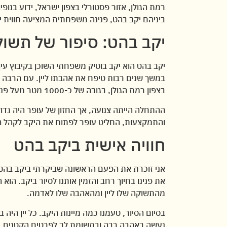
רמת הגולן, אזור פסטורלי בצפון ישראל, ידוע בנופ
ביניהם יקב בהט, פנינה משפחתית המציעה חווית יי
יקב בהט: סיפור של תשו
יקב בהט הוא יקב בוטיק משפחתי השוכן בקיבוץ עין
במשך שנים רבות טיפח את אהבתו ליין. עם הרבה נח
בצפון רמת הגולן, בגובה של כ-1000 מטר מעל פני הים.
ההתחלה הייתה צנועה, אך החזון של עופר היה גדול.
והתמקצעות, החליט עופר לפתוח את היקב לקהל הר
חוויה אישית ביקב בהט
אני זוכרת את הפעם הראשונה שביקרתי ביקב בהט. 
את פנינו בחיוך רחב והזמין אותנו לסיור ביקב. הו
מהתשוקה שלו ליין ומהאהבה שלו לאדמה.
בסיום הסיור, טעמנו כמה מיינות היקב. כל יין היה ב
נעשה באהבה רבה ובתשומת לב לפרטים הקטנים.