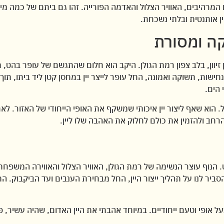
יו המרהיבים, האוויר הצלול והאדמה הפורייה. זהו גם ביתם של כמה מי
ן אותנטית ובלתי נשכחת.
קה ומסורת
 זיוון, בלב צפון רמת הגולן. היקב הוא חלום שהתגשם של עופר בהט, 
ישות, תשוקה ואמונה, החל עופר לייצר יין במחסן קטן ליד ביתו, תוך
 הוא שאף ליצור יין איכותי שמשקף את האופי הייחודי של האזור. לאח
חב ולהזמין את כולם לחלוק את האהבה שלו ליין.
הנוף עוצר הנשימה של רמת הגולן, האוויר הצלול והאווירה המשפחתי
א הסביר לנו על תהליך ייצור היין, החל מבחירת הענבים ועד הביקבוק.
על אופי וטעם ייחודיים. במיוחד אהבתי את היין האדום, שהיה עשיר, פי