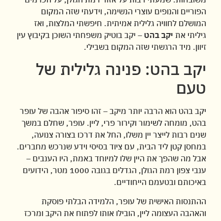
הפוריים והנופים עוצרי הנשימה, וידעתי שזה המקום
המושלם לחוויה גלילית אמיתית. חיפשתי המלצות, ואז
גיליתי את
יקב בהט
– יקב בוטיק משפחתי השוכן בקיבוץ עין
זיוון. מיד הרגשתי שזה המקום בשבילי.
יקב בהט: פנינה גלילית של
טעם
יקב בהט הוא הרבה יותר מיקב – זהו סיפור אהבה של עופר
בהט, מומחה לשימור וקירור פרי, ליין. עופר, שחלם במשך
שנים רבות לייצר יין משלו, החל את דרכו בצורה צנועה,
במחסן קטן ליד הבית, עם ציוד בסיסי וידע שנרכש מחברים.
אבל מה שהפך את היין שלו למיוחד באמת, היו הענבים –
ענבי צפון רמת הגולן, הגדלים בגובה 1000 מטר, הידועים
באיכותם ובטעמם הייחודיים.
ההתנסות האישית של עופר, הלמידה הבלתי פוסקת
והאהבה העצומה ליין, הובילו אותו לפתוח את היקב ומרכז