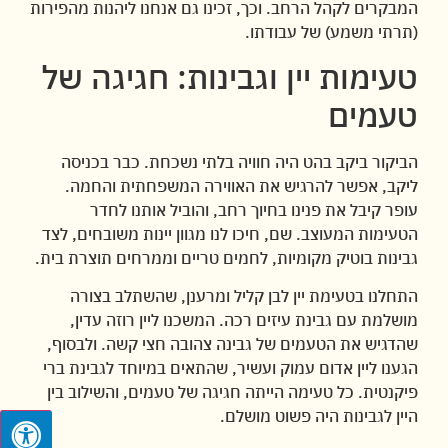
המבקרים לקהל הרחב. וכך, זכינו גם אנחנו ליהנות מהפירות
(תרתי משמע) של עבודתו.
טעימות יין וגבינות: חגיגה של
טעמים
הביקור ביקב בהט היה חוויה בלתי נשכחת. כבר בכניסה
ליקב, אפשר להרגיש את האווירה המשפחתית והחמה.
עופר קיבל את פנינו בחיוך רחב, והוביל אותנו לחדר
הטעימות המעוצב. שם, חיכו לנו מגוון יינות משובחים, לצד
גבינות בוטיק מקומיות, לחמים טריים וממרחים תוצרת בית.
התחלנו בטעימת יין לבן קליל ומרענן, שהשתלב בצורה
מושלמת עם גבינת עיזים רכה. המשכנו ליין רוזה עדין,
שהדגיש את הטעמים של גבינה צהובה חצי קשה. ולבסוף,
הגענו ליין אדום עמוק ועשיר, שהתאים במיוחד לגבינת ברי
פיקנטית. כל טעימה הייתה חגיגה של טעמים, והשילוב בין
היין לגבינות היה פשוט מושלם.