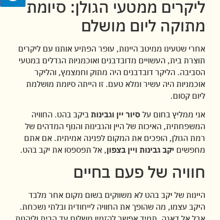
ליקרים ממטעי הגולן: סיומת
מתוקה ליום מושלם
אחרי שטעינו ממיטב היינות, עופר הפתיע אותנו עם ליקרים
תוצרת בית, העשויים מדובדבנים ואוכמניות הגדלים במטעי
הסביבה. הליקר דובדבנים היה מתוק וחמצמץ, והליקר
אוכמניות היה עשיר ומלא טעם. זו הייתה סיומת מושלמת
ליום קסום.
אני ממליץ בחום על
סיור יין וגבינות
ביקב בהט. החוויה
המשפחתית, האיכות של היין והגבינות והנוף המדהים של
רמת הגולן, הופכים את המקום לפנינה אמיתית. אם אתם
מחפשים
יקב גבינות ויין בצפון
, אל תפספסו את יקב בהט.
חוויה של פעם בחיים
היינות של יקב בהט לא משווקים בשום מקום אחר מלבד
היקב עצמו, מה שהופך את החוויה לייחודית ובלתי נשכחת.
אבל אל דאגה, תמיד אפשר להזמין משלוח עד הבית וליהנות