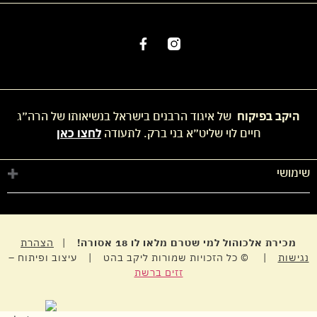
היקב בפיקוח
של איגוד הרבנים בישראל בנשיאותו של הרה״ג
חיים לוי שליט״א בני ברק. לתעודה
לחצו כאן
שימושי
חנות
החשבון שלי
מדיניות פרטיות
מכירת אלכוהול למי שטרם מלאו לו 18 אסורה!
|
הצהרת
נגישות
| © כל הזכויות שמורות ליקב בהט | עיצוב ופיתוח –
זזים ברשת