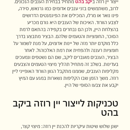
ייצור יין רוזה ב
יקב בהט
מתחיל בבחירת הענבים הנכונים.
לרוב, משתמשים בזני ענבים אדומים כמו גרנאש, סירה,
פינו נואר או מרלו, המכילים את הפיגמנטים הדרושים
לצבע הוורוד. האיכות של הענבים היא גורם מכריע
בהצלחת היין, ולכן הם נבחרים בקפידה בהתאם לרמת
הסוכר, החומציות והטעמים שלהם. הבציר מתבצע בדרך
כלל מוקדם יותר מזה של יינות אדומים, על מנת לשמור על
חומציות רעננה ולהפחית את רמת האלכוהול. לאחר
הבציר, הענבים מועברים ליקב, שם הם נשטפים ונמעכים
בעדינות. בשלב זה מתחיל תהליך מיצוי הטעמים והצבעים
מקליפות הענבים, שממנו מתקבל הגוון הוורוד האופייני ליין
רוזה. משך הזמן שבו הקליפות נשארות במגע עם המיץ
יקבע את צבעו הסופי של היין.
טכניקות לייצור יין רוזה ביקב
בהט
ישנן שלוש שיטות עיקריות להכנת יין רוזה: מיצוי קצר,