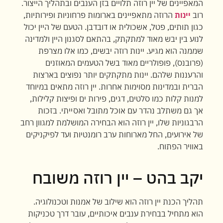
המאפיינים של יין רוזה תלויים בזן הענבים ובתהליך הייצור.
רוב
יינות
הרוזה מתאפיינים בארומות פרחוניות ופירותיות,
כגון תותים, פטל, אשכולית או דובדבן. הטעם של היין יכול
לנוע בין יבש מאוד למתקתק, בהתאם לסגנון היין ולמדינה
שממנה הוא מגיע. יינות רוזה יבשים, כמו אלו מצרפת
(פרובנס), פופולריים מאוד בשל הטעמים המאוזנים
והרעננות שלהם. יינות מתקתקים יותר נפוצים בארצות
הברית ובמדינות מסוימות אחרות. יין רוזה מתאים במיוחד
למנות קלות כמו סלטים, דגים, פירות ים ופיצות קלילות,
אך גם משתלב נהדר עם אוכל מתובל ואסייתי. בזכות
הרבגוניות שלו, יין רוזה הוא הבחירה המושלמת למגוון רחב
של אירועים, החל מארוחות ערב רומנטיות ועד לפיקניקים
באוויר הפתוח.
יקב בהט – יין רוזה משובח
תהליך הכנת יין רוזה הוא שילוב של אמנות וטכנולוגיה.
הוא מתחיל בבחירת ענבים איכותיים, עובר דרך טכניקות